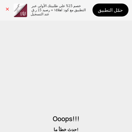
خصم 15% على طلبيتك الأولى عبر 
حمّل التطبيق
التطبيق مع كود: اهلا١٥ + رصيد 15 ر.ق 
عند التسجيل
Ooops!!!
حدث خطأ ما!