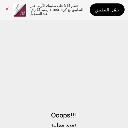
خصم 15% على طلبيتك الأولى عبر 
حمّل التطبيق
التطبيق مع كود: اهلا١٥ + رصيد 15 ر.ق 
عند التسجيل
Ooops!!!
حدث خطأ ما!