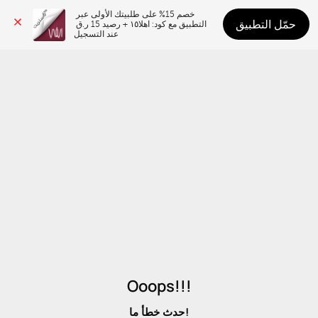
خصم 15% على طلبيتك الأولى عبر 
حمّل التطبيق
التطبيق مع كود: اهلا١٥ + رصيد 15 ر.ق 
عند التسجيل
Ooops!!!
حدث خطأ ما!