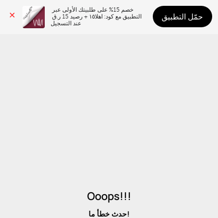
خصم 15% على طلبيتك الأولى عبر 
حمّل التطبيق
التطبيق مع كود: اهلا١٥ + رصيد 15 ر.ق 
عند التسجيل
Ooops!!!
حدث خطأ ما!