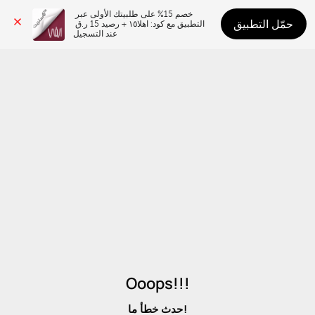
خصم 15% على طلبيتك الأولى عبر 
حمّل التطبيق
التطبيق مع كود: اهلا١٥ + رصيد 15 ر.ق 
عند التسجيل
Ooops!!!
حدث خطأ ما!