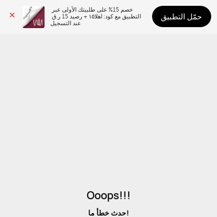
خصم 15% على طلبيتك الأولى عبر 
حمّل التطبيق
التطبيق مع كود: اهلا١٥ + رصيد 15 ر.ق 
عند التسجيل
Ooops!!!
حدث خطأ ما!