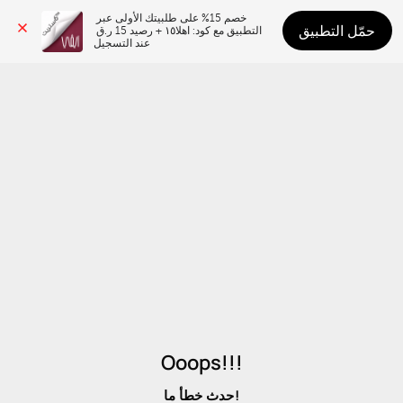
خصم 15% على طلبيتك الأولى عبر 
حمّل التطبيق
التطبيق مع كود: اهلا١٥ + رصيد 15 ر.ق 
عند التسجيل
Ooops!!!
حدث خطأ ما!