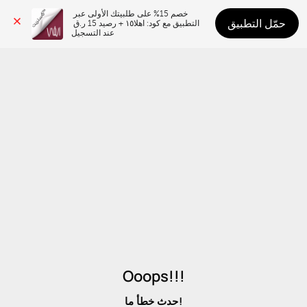
خصم 15% على طلبيتك الأولى عبر 
حمّل التطبيق
التطبيق مع كود: اهلا١٥ + رصيد 15 ر.ق 
عند التسجيل
Ooops!!!
حدث خطأ ما!