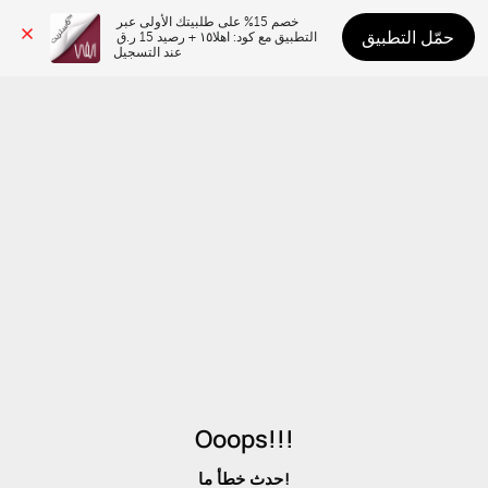
خصم 15% على طلبيتك الأولى عبر 
حمّل التطبيق
التطبيق مع كود: اهلا١٥ + رصيد 15 ر.ق 
عند التسجيل
Ooops!!!
حدث خطأ ما!