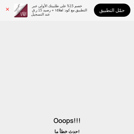
خصم 15% على طلبيتك الأولى عبر 
حمّل التطبيق
التطبيق مع كود: اهلا١٥ + رصيد 15 ر.ق 
عند التسجيل
Ooops!!!
حدث خطأ ما!